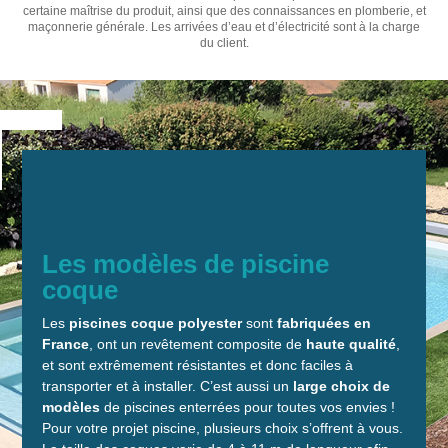
certaine maîtrise du produit, ainsi que des connaissances en plomberie, et
maçonnerie générale. Les arrivées d’eau et d’électricité sont à la charge
du client.
Les modèles de piscine
coque
Les
piscines coque polyester
sont
fabriquées en
France
, ont un revêtement composite de
haute qualité
,
et sont extrêmement résistantes et donc faciles à
transporter et à installer. C’est aussi un
large choix de
modèles
de piscines enterrées pour toutes vos envies !
Pour votre projet piscine, plusieurs choix s’offrent à vous.