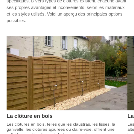
spécifiques. Divers types de clôtures existent, chacune ayant
ses propres avantages et inconvénients, selon les matériaux
et les styles utilisés. Voici un aperçu des principales options
possibles.
La clôture en bois
La
Les clôtures en bois, telles que les claustras, les lisses, la
Les
ganivelle, les clôtures ajourées ou claire-voie, offrent une
alt