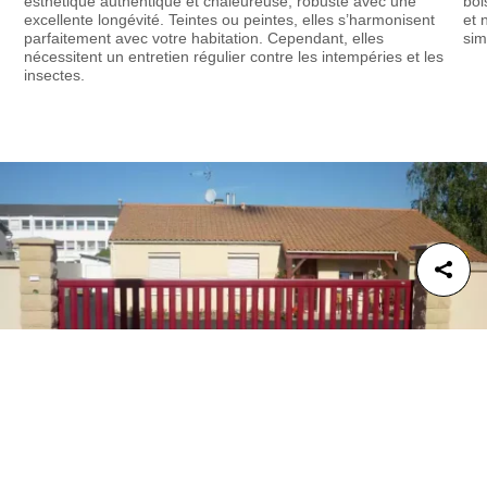
esthétique authentique et chaleureuse, robuste avec une
boi
excellente longévité. Teintes ou peintes, elles s’harmonisent
et 
parfaitement avec votre habitation. Cependant, elles
sim
nécessitent un entretien régulier contre les intempéries et les
insectes.





